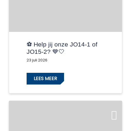
⚽️ Help jij onze JO14-1 of
JO15-2? 💙🤍
23 juli 2026
LEES MEER