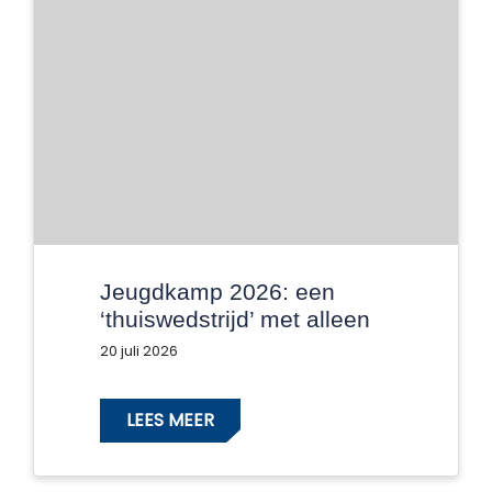
Jeugdkamp 2026: een
‘thuiswedstrijd’ met alleen
maar winnaars!
20 juli 2026
LEES MEER