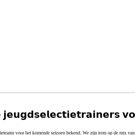
𝗷𝗲𝘂𝗴𝗱𝘀𝗲𝗹𝗲𝗰𝘁𝗶𝗲𝘁𝗿𝗮𝗶𝗻𝗲𝗿𝘀 𝘃
tieteams voor het komende seizoen bekend. We zijn trots op de mix van