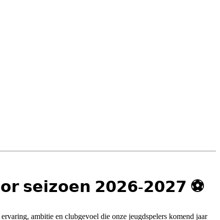
𝗼𝗼𝗿 𝘀𝗲𝗶𝘇𝗼𝗲𝗻 𝟮𝟬𝟮𝟲-𝟮𝟬𝟮𝟳 ⚽️
 ervaring, ambitie en clubgevoel die onze jeugdspelers komend jaar