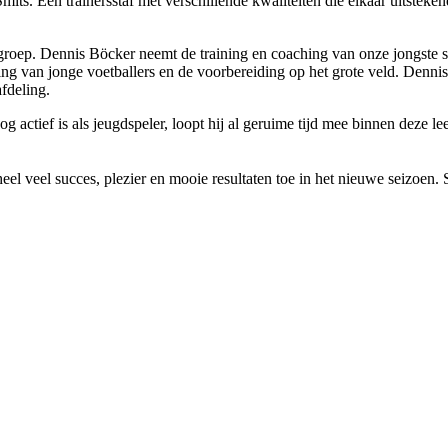
ts. Een trainersstaf met verschillende kwaliteiten die elkaar uitsteken
roep. Dennis Böcker neemt de training en coaching van onze jongste se
ing van jonge voetballers en de voorbereiding op het grote veld. Denni
fdeling.
actief is als jeugdspeler, loopt hij al geruime tijd mee binnen deze lee
eel veel succes, plezier en mooie resultaten toe in het nieuwe seiz