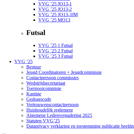
VVG ’25 JO13-1
VVG ’25 JO13-2
VVG ’25 JO13-3JM
VVG ’25 MO13
Futsal
VVG ’25 1 Futsal
VVG ’25 2 Futsal
VVG ’25 3 Futsal
VVG ’25
Bestuur
Jeugd Coordinatoren + Jeugdcommissie
Contactpersoon commissies
Wedstrijdsecretariaat
Toernooicommisie
Kantine
Gedragscode
Vertrouwenscontactpersoon
Huishoudelijk reglement
Algemene Ledenvergadering 2025
Statuten VVG’25
Dataprivacy verklaring en toestemming publicatie beeldm