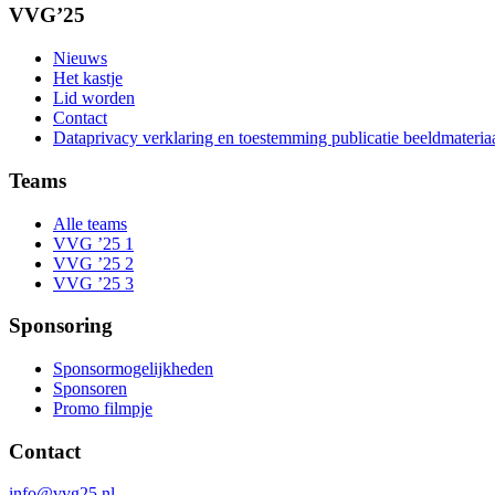
VVG’25
Nieuws
Het kastje
Lid worden
Contact
Dataprivacy verklaring en toestemming publicatie beeldmateria
Teams
Alle teams
VVG ’25 1
VVG ’25 2
VVG ’25 3
Sponsoring
Sponsormogelijkheden
Sponsoren
Promo filmpje
Contact
info@vvg25.nl