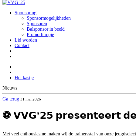
Sponsoring
Sponsormogelijkheden
Sponsoren
Balsponsor in beeld
Promo filmpje
Lid worden
Contact
Het kastje
Nieuws
Ga terug
31 mei 2026
⚽️ 𝗩𝗩𝗚’𝟮𝟱 𝗽𝗿𝗲𝘀𝗲𝗻𝘁𝗲𝗲𝗿𝘁 𝗱𝗲 
Met veel enthousiasme maken wij de trainersstaf van onze jeugdselec