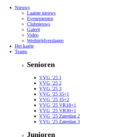
Nieuws
Laatste nieuws
Evenementen
Clubnieuws
Galerij
Video
Wedstrijdverslagen
Het kastje
Teams
Senioren
VVG ’25 1
VVG ’25 2
VVG ’25 3
VVG ’25 35+1
VVG ’25 35+2
VVG ’25 VR18+1
VVG ’25 VR30+1
VVG ’25 Zaterdag 2
VVG ’25 Zaterdag 3
Junioren