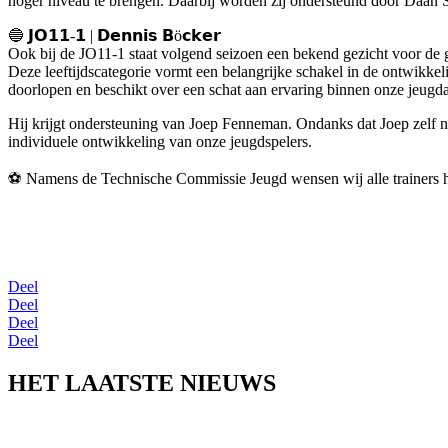
hoger niveau te brengen. Daarbij worden zij ondersteund door Daan Smi
🔵 𝗝𝗢𝟭𝟭-𝟭 | 𝗗𝗲𝗻𝗻𝗶𝘀 𝗕ö𝗰𝗸𝗲𝗿
Ook bij de JO11-1 staat volgend seizoen een bekend gezicht voor de g
Deze leeftijdscategorie vormt een belangrijke schakel in de ontwikkel
doorlopen en beschikt over een schat aan ervaring binnen onze jeugda
Hij krijgt ondersteuning van Joep Fenneman. Ondanks dat Joep zelf nog 
individuele ontwikkeling van onze jeugdspelers.
⚽️ Namens de Technische Commissie Jeugd wensen wij alle trainers h
Deel
Deel
Deel
Deel
HET LAATSTE NIEUWS