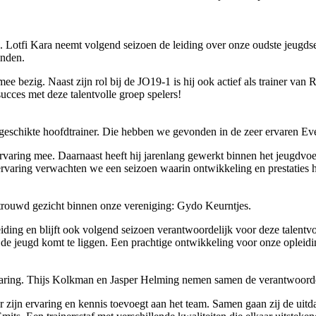
tfi Kara neemt volgend seizoen de leiding over onze oudste jeugdse
inden.
mee bezig. Naast zijn rol bij de JO19-1 is hij ook actief als trainer va
cces met deze talentvolle groep spelers!
eschikte hoofdtrainer. Die hebben we gevonden in de zeer ervaren Eve
rvaring mee. Daarnaast heeft hij jarenlang gewerkt binnen het jeugdvoe
 ervaring verwachten we een seizoen waarin ontwikkeling en prestaties 
rtrouwd gezicht binnen onze vereniging: Gydo Keurntjes.
ding en blijft ook volgend seizoen verantwoordelijk voor deze talentvolle
s op de jeugd komt te liggen. Een prachtige ontwikkeling voor onze ople
varing. Thijs Kolkman en Jasper Helming nemen samen de verantwoordel
sper zijn ervaring en kennis toevoegt aan het team. Samen gaan zij de u