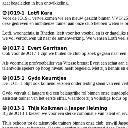
gaat begeleiden in hun ontwikkeling.
🔵 𝗝𝗢𝟭𝟵-𝟭 | 𝗟𝗼𝘁𝗳𝗶 𝗞𝗮𝗿𝗮
Voor de JO19-1 verwelkomen we een nieuw gezicht binnen VVG’25. Lo
deze gedreven en ambitieuze trainer aan onze club hebben weten te b
Lotfi, woonachtig in Rheden, leeft voor het voetbal en is er dagelijks 
we vol vertrouwen uit naar de samenwerking. We wensen Lotfi veel su
🔵 𝗝𝗢𝟭𝟳-𝟭 | 𝗘𝘃𝗲𝗿𝘁 𝗚𝗲𝗿𝗿𝗶𝘁𝘀𝗲𝗻
Ook voor de JO17-1 zijn we buiten de club op zoek gegaan naar een g
Als voormalig profvoetballer van Vitesse brengt Evert een schat aan e
talentvolle spelers op hoog niveau heeft begeleid. Met zijn kennis en
🔵 𝗝𝗢𝟭𝟱-𝟭 | 𝗚𝘆𝗱𝗼 𝗞𝗲𝘂𝗿𝗻𝘁𝗷𝗲𝘀
De JO15-1 blijft ook komend seizoen onder leiding staan van een ve
Gydo vervult al langere tijd een belangrijke rol binnen onze jeugdoplei
assistent-trainer van het eerste elftal, waardoor zijn volledige focu
🔵 𝗝𝗢𝟭𝟯-𝟭 | 𝗧𝗵𝗶𝗷𝘀 𝗞𝗼𝗹𝗸𝗺𝗮𝗻 & 𝗝𝗮𝘀𝗽𝗲𝗿 𝗛𝗲𝗹𝗺𝗶𝗻𝗴
Bij de JO13-1 kiezen we voor een sterke combinatie van talent en er
Thijs behoort tot de talentvolle trainers binnen onze club, terwijl Ja