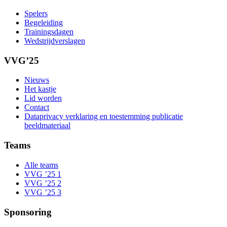
Spelers
Begeleiding
Trainingsdagen
Wedstrijdverslagen
VVG’25
Nieuws
Het kastje
Lid worden
Contact
Dataprivacy verklaring en toestemming publicatie
beeldmateriaal
Teams
Alle teams
VVG ’25 1
VVG ’25 2
VVG ’25 3
Sponsoring