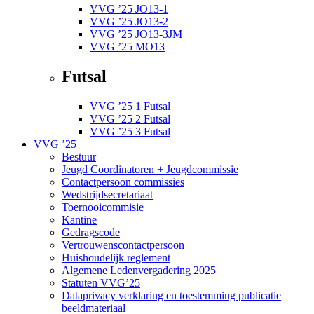
VVG ’25 JO13-1
VVG ’25 JO13-2
VVG ’25 JO13-3JM
VVG ’25 MO13
Futsal
VVG ’25 1 Futsal
VVG ’25 2 Futsal
VVG ’25 3 Futsal
VVG ’25
Bestuur
Jeugd Coordinatoren + Jeugdcommissie
Contactpersoon commissies
Wedstrijdsecretariaat
Toernooicommisie
Kantine
Gedragscode
Vertrouwenscontactpersoon
Huishoudelijk reglement
Algemene Ledenvergadering 2025
Statuten VVG’25
Dataprivacy verklaring en toestemming publicatie
beeldmateriaal