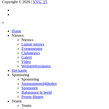
Copyright © 2026
|
VVG '25
×
Home
Nieuws
Nieuws
Laatste nieuws
Evenementen
Clubnieuws
Galerij
Video
Wedstrijdverslagen
Het kastje
Sponsoring
Sponsoring
Sponsormogelijkheden
Sponsoren
Balsponsor in beeld
Promo filmpje
Teams
Teams