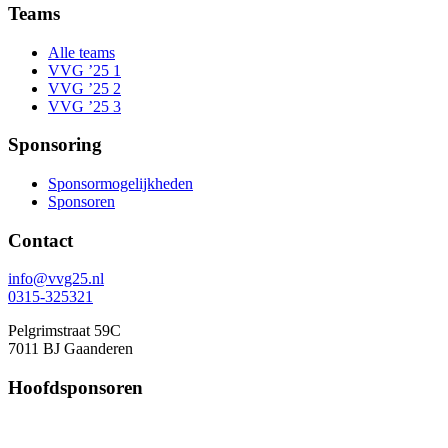
Teams
Alle teams
VVG ’25 1
VVG ’25 2
VVG ’25 3
Sponsoring
Sponsormogelijkheden
Sponsoren
Contact
info@vvg25.nl
0315-325321
Pelgrimstraat 59C
7011 BJ Gaanderen
Hoofdsponsoren