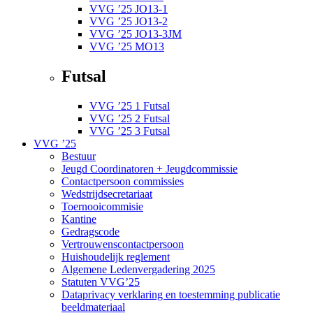
VVG ’25 JO13-1
VVG ’25 JO13-2
VVG ’25 JO13-3JM
VVG ’25 MO13
Futsal
VVG ’25 1 Futsal
VVG ’25 2 Futsal
VVG ’25 3 Futsal
VVG ’25
Bestuur
Jeugd Coordinatoren + Jeugdcommissie
Contactpersoon commissies
Wedstrijdsecretariaat
Toernooicommisie
Kantine
Gedragscode
Vertrouwenscontactpersoon
Huishoudelijk reglement
Algemene Ledenvergadering 2025
Statuten VVG’25
Dataprivacy verklaring en toestemming publicatie
beeldmateriaal