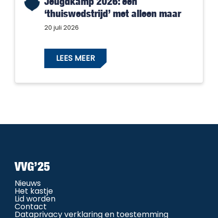
Jeugdkamp 2026: een
‘thuiswedstrijd’ met alleen maar
winnaars!
20 juli 2026
LEES MEER
VVG’25
Nieuws
Het kastje
Lid worden
Contact
Dataprivacy verklaring en toestemming