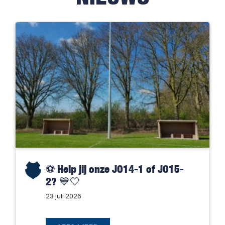
⚽️ Help jij onze JO14-1 of JO15-
2? 💙🤍
23 juli 2026