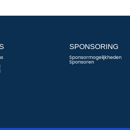
S
SPONSORING
ms
Sponsormogelijkheden
Sponsoren
2
3