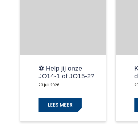
⚽️ Help jij onze
K
JO14-1 of JO15-2?
d
💙🤍
2
23 juli 2026
20
LEES MEER