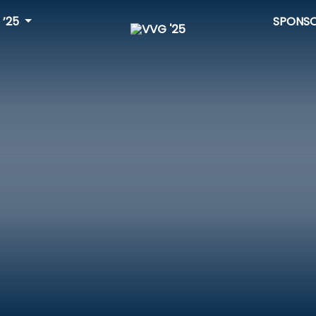
 ’25
SPONS