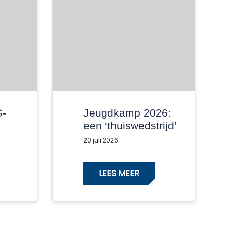
G-
Jeugdkamp 2026:
een ‘thuiswedstrijd’
met alleen maar
20 juli 2026
winnaars!
LEES MEER