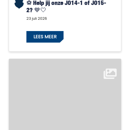
⚽️ Help jij onze JO14-1 of JO15-
2? 💙🤍
23 juli 2026
LEES MEER