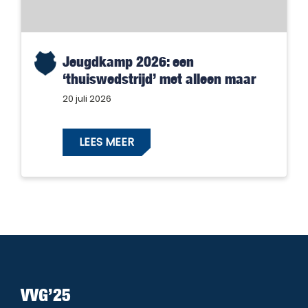
Jeugdkamp 2026: een
‘thuiswedstrijd’ met alleen maar
winnaars!
20 juli 2026
LEES MEER
VVG’25