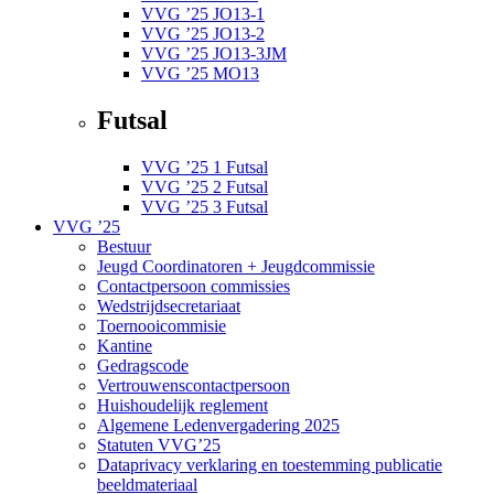
VVG ’25 JO13-1
VVG ’25 JO13-2
VVG ’25 JO13-3JM
VVG ’25 MO13
Futsal
VVG ’25 1 Futsal
VVG ’25 2 Futsal
VVG ’25 3 Futsal
VVG ’25
Bestuur
Jeugd Coordinatoren + Jeugdcommissie
Contactpersoon commissies
Wedstrijdsecretariaat
Toernooicommisie
Kantine
Gedragscode
Vertrouwenscontactpersoon
Huishoudelijk reglement
Algemene Ledenvergadering 2025
Statuten VVG’25
Dataprivacy verklaring en toestemming publicatie
beeldmateriaal