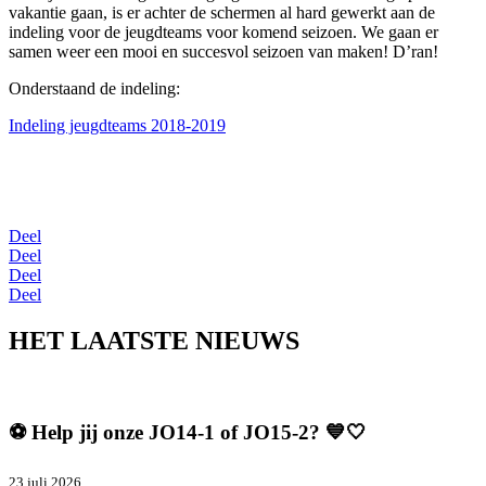
vakantie gaan, is er achter de schermen al hard gewerkt aan de
indeling voor de jeugdteams voor komend seizoen. We gaan er
samen weer een mooi en succesvol seizoen van maken! D’ran!
Onderstaand de indeling:
Indeling jeugdteams 2018-2019
Deel
Deel
Deel
Deel
HET LAATSTE NIEUWS
⚽️ Help jij onze JO14-1 of JO15-2? 💙🤍
23 juli 2026