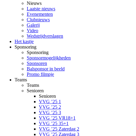
Nieuws
Laatste nieuws
Evenementen
Clubnieuws
Galerij
Video
Wedstrijdverslagen
Het kastje
Sponsoring
Sponsoring
Sponsormogelijkheden
Sponsoren
Balsponsor in beeld
Promo filmpje
Teams
Teams
Senioren
Senioren
VVG ’25 1
VVG ’25 2
VVG ’25 3
VVG ’25 VR18+1
VVG ’25 35+1
VVG ’25 Zaterdag 2
VVG ’25 Zaterdag 3