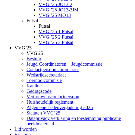
VVG ’25 JO13-2
VVG ’25 JO13-3JM
VVG ’25 MO13
Futsal
Futsal
VVG ’25 1 Futsal
VVG ’25 2 Futsal
VVG ’25 3 Futsal
VVG’25
VVG'25
Bestuur
Jeugd Coordinatoren + Jeugdcommissie
Contactpersoon commissies
Wedstrijdsecretariaat
Toernooicommisie
Kantine
Gedragscode
Vertrouwenscontactpersoon
Huishoudelijk reglement
Algemene Ledenvergadering 2025
Statuten VVG’25
Dataprivacy verklaring en toestemming publicatie
beeldmateriaal
Lid worden
Fanshop