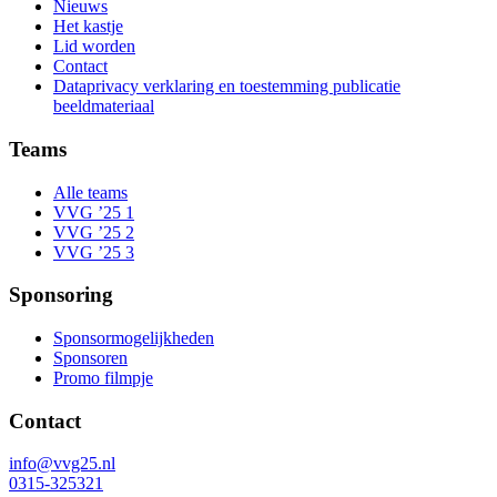
Nieuws
Het kastje
Lid worden
Contact
Dataprivacy verklaring en toestemming publicatie
beeldmateriaal
Teams
Alle teams
VVG ’25 1
VVG ’25 2
VVG ’25 3
Sponsoring
Sponsormogelijkheden
Sponsoren
Promo filmpje
Contact
info@vvg25.nl
0315-325321