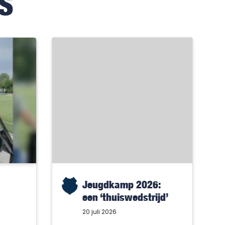
S
Jeugdkamp 2026:
een ‘thuiswedstrijd’
met alleen maar
20 juli 2026
winnaars!