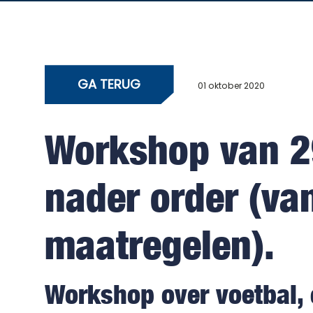
GA TERUG
01 oktober 2020
Workshop van 29
nader order (v
maatregelen).
Workshop over voetbal, 