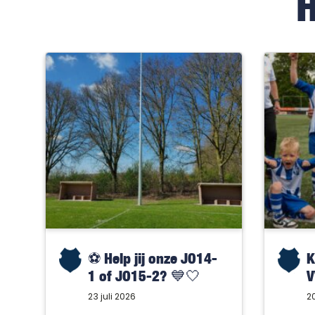
⚽️ Help jij onze JO14-
K
1 of JO15-2? 💙🤍
V
23 juli 2026
20