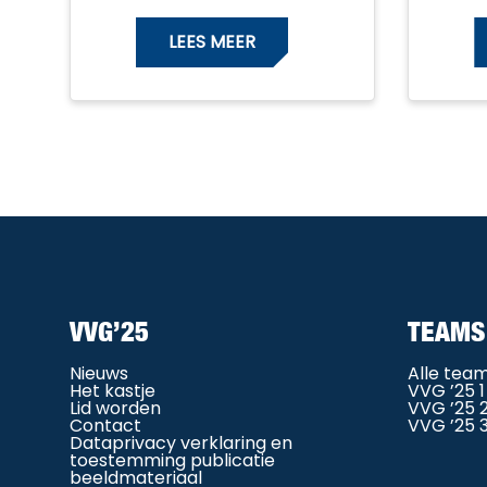
LEES MEER
VVG’25
TEAMS
Nieuws
Alle tea
Het kastje
VVG ’25 1
Lid worden
VVG ’25 
Contact
VVG ’25 
Dataprivacy verklaring en
toestemming publicatie
beeldmateriaal