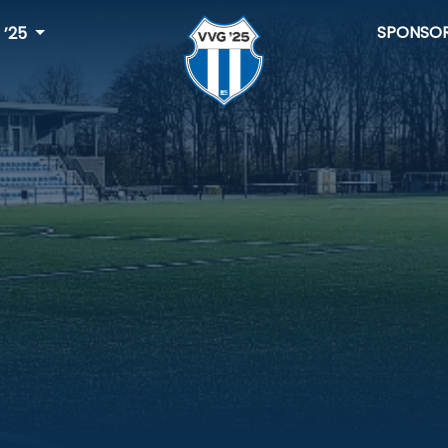
SPONSO
 ’25