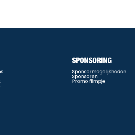
SPONSORING
ms
Sponsormogelijkheden
Sponsoren
2
Promo filmpje
3