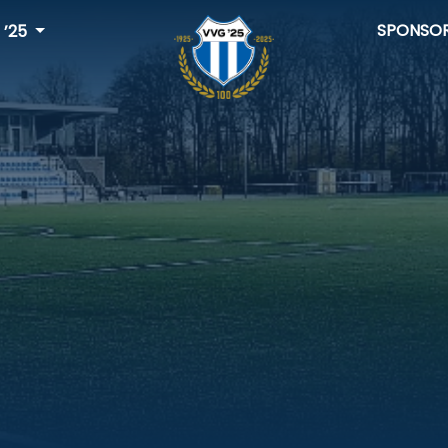
SPONSO
 ’25