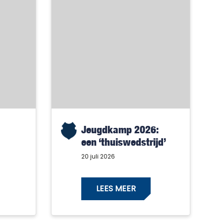
Jeugdkamp 2026:
een ‘thuiswedstrijd’
met alleen maar
20 juli 2026
winnaars!
LEES MEER