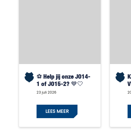
⚽️ Help jij onze JO14-
K
1 of JO15-2? 💙🤍
V
23 juli 2026
20
LEES MEER