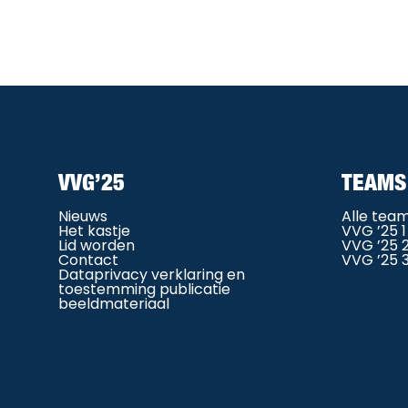
VVG’25
TEAMS
Nieuws
Alle tea
Het kastje
VVG ’25 1
Lid worden
VVG ’25 
Contact
VVG ’25 
Dataprivacy verklaring en
toestemming publicatie
beeldmateriaal