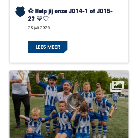
⚽️ Help jij onze JO14-1 of JO15-
2? 💙🤍
23 juli 2026
LEES MEER