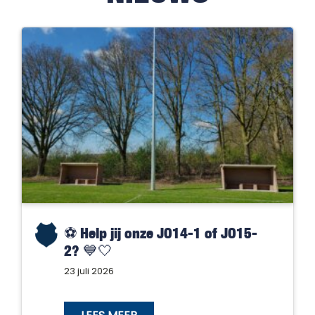
⚽️ Help jij onze JO14-1 of JO15-
2? 💙🤍
23 juli 2026