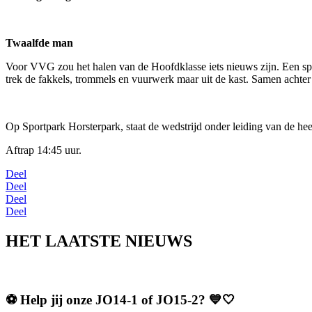
Twaalfde man
Voor VVG zou het halen van de Hoofdklasse iets nieuws zijn. Een spor
trek de fakkels, trommels en vuurwerk maar uit de kast. Samen acht
Op Sportpark Horsterpark, staat de wedstrijd onder leiding van de he
Aftrap 14:45 uur.
Deel
Deel
Deel
Deel
HET LAATSTE NIEUWS
⚽️ Help jij onze JO14-1 of JO15-2? 💙🤍