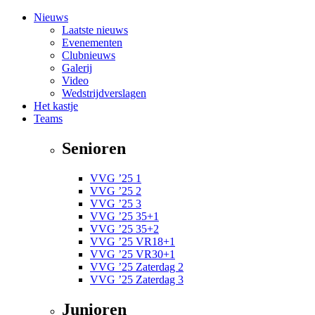
Nieuws
Laatste nieuws
Evenementen
Clubnieuws
Galerij
Video
Wedstrijdverslagen
Het kastje
Teams
Senioren
VVG ’25 1
VVG ’25 2
VVG ’25 3
VVG ’25 35+1
VVG ’25 35+2
VVG ’25 VR18+1
VVG ’25 VR30+1
VVG ’25 Zaterdag 2
VVG ’25 Zaterdag 3
Junioren