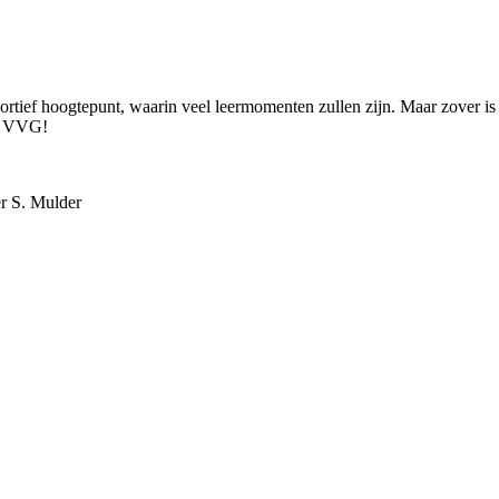
tief hoogtepunt, waarin veel leermomenten zullen zijn. Maar zover is 
er VVG!
er S. Mulder