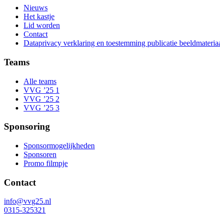
Nieuws
Het kastje
Lid worden
Contact
Dataprivacy verklaring en toestemming publicatie beeldmateria
Teams
Alle teams
VVG ’25 1
VVG ’25 2
VVG ’25 3
Sponsoring
Sponsormogelijkheden
Sponsoren
Promo filmpje
Contact
info@vvg25.nl
0315-325321