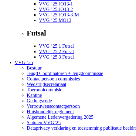
VVG ’25 JO13-1
VVG ’25 JO13-2
VVG ’25 JO13-3JM
VVG ’25 MO13
Futsal
VVG ’25 1 Futsal
VVG ’25 2 Futsal
VVG ’25 3 Futsal
VVG ’25
Bestuur
Jeugd Coordinatoren + Jeugdcommissie
Contactpersoon commissies
Wedstrijdsecretariaat
Toernooicommisie
Kantine
Gedragscode
Vertrouwenscontactpersoon
Huishoudelijk reglement
Algemene Ledenvergadering 2025
Statuten VVG’25
Dataprivacy verklaring en toestemming publicatie beeldm