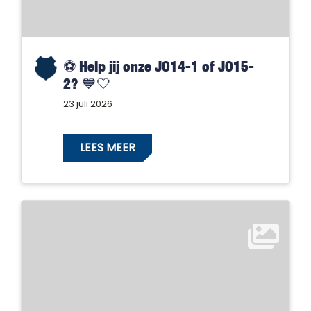
⚽️ Help jij onze JO14-1 of JO15-
2? 💙🤍
23 juli 2026
LEES MEER