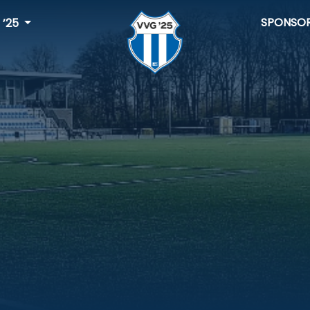
SPONSO
 ’25