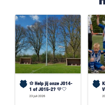
⚽️ Help jij onze JO14-
K
1 of JO15-2? 💙🤍
V
23 juli 2026
20