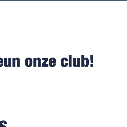
eun onze club!
S