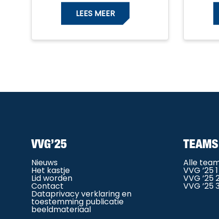
LEES MEER
VVG’25
TEAMS
Nieuws
Alle tea
Het kastje
VVG ’25 1
Lid worden
VVG ’25 
Contact
VVG ’25 
Dataprivacy verklaring en
toestemming publicatie
beeldmateriaal