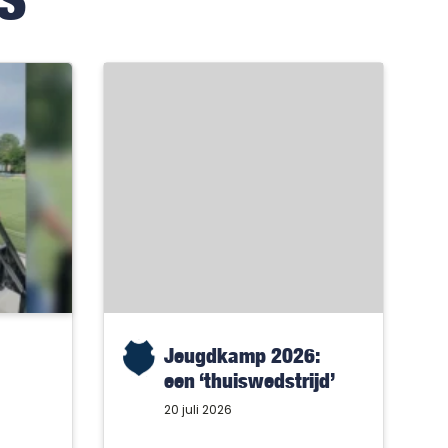
Jeugdkamp 2026:
een ‘thuiswedstrijd’
met alleen maar
20 juli 2026
winnaars!