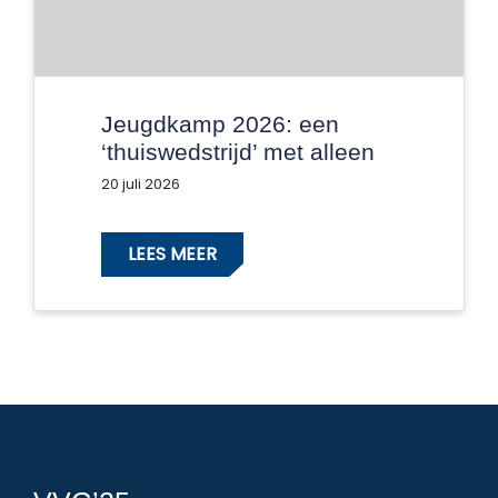
Jeugdkamp 2026: een
‘thuiswedstrijd’ met alleen
maar winnaars!
20 juli 2026
LEES MEER