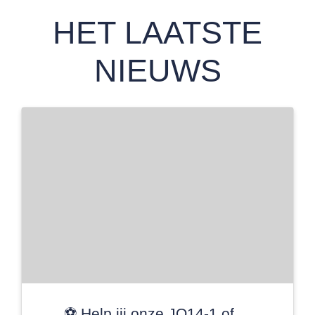
HET LAATSTE
NIEUWS
⚽️ Help jij onze JO14-1 of