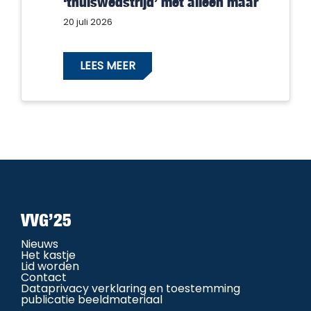
‘thuiswedstrijd’ met alleen maar
winnaars!
20 juli 2026
LEES MEER
VVG’25
Nieuws
Het kastje
Lid worden
Contact
Dataprivacy verklaring en toestemming
publicatie beeldmateriaal