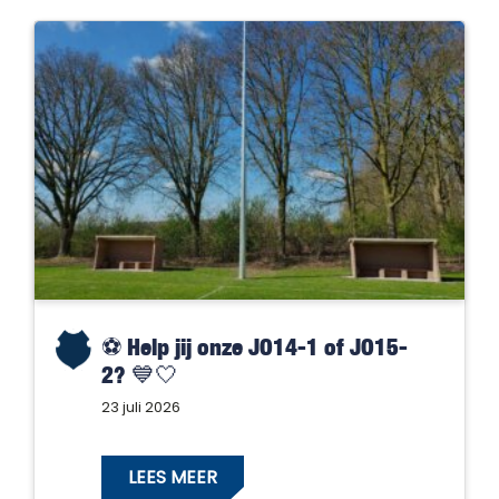
⚽️ Help jij onze JO14-1 of JO15-
2? 💙🤍
23 juli 2026
LEES MEER