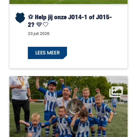
⚽️ Help jij onze JO14-1 of JO15-
2? 💙🤍
23 juli 2026
LEES MEER