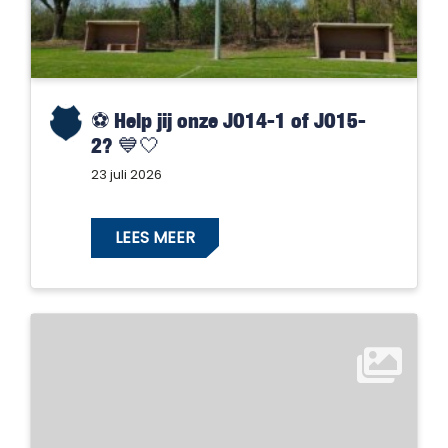
⚽️ Help jij onze JO14-1 of JO15-
2? 💙🤍
23 juli 2026
LEES MEER