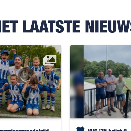
HET LAATSTE NIEUW
ampioenswedstrijd
VVG ’25 krijgt G-