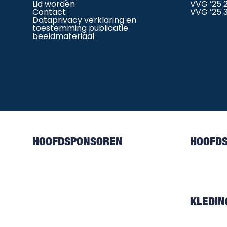
Lid worden
VVG ’25 
Contact
VVG ’25 
Dataprivacy verklaring en
toestemming publicatie
beeldmateriaal
HOOFDSPONSOREN
HOOFD
KLEDI