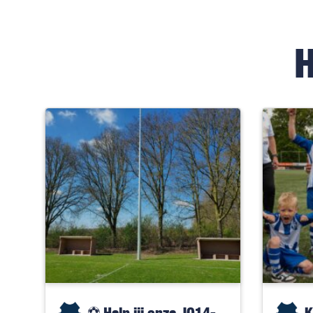
⚽️ Help jij onze JO14-
K