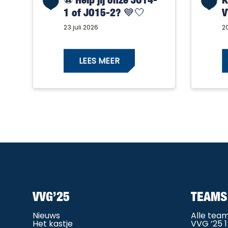
1 of JO15-2? 💙🤍
V
23 juli 2026
20
LEES MEER
VVG’25
TEAMS
Nieuws
Alle tea
Het kastje
VVG ’25 1