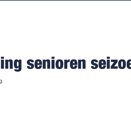
ling senioren seiz
g.