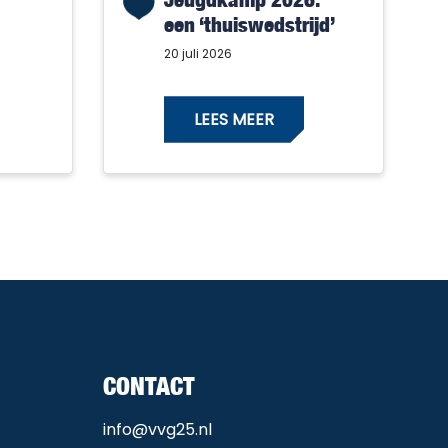
een ‘thuiswedstrijd’
met alleen maar
20 juli 2026
winnaars!
LEES MEER
CONTACT
info@vvg25.nl