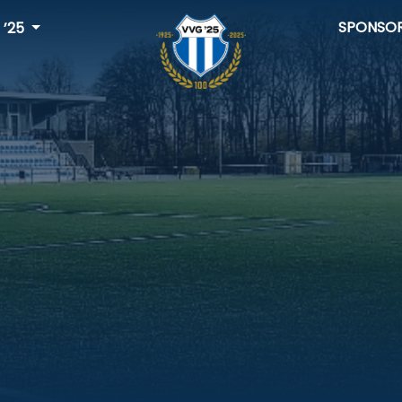
SPONSO
 ’25