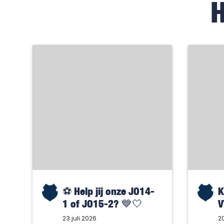
⚽️ Help jij onze JO14-
K
1 of JO15-2? 💙🤍
V
23 juli 2026
20