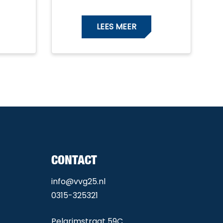
winnaars!
LEES MEER
CONTACT
info@vvg25.nl
0315-325321
Pelgrimstraat 59C