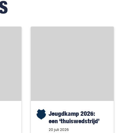
S
Jeugdkamp 2026:
een ‘thuiswedstrijd’
met alleen maar
20 juli 2026