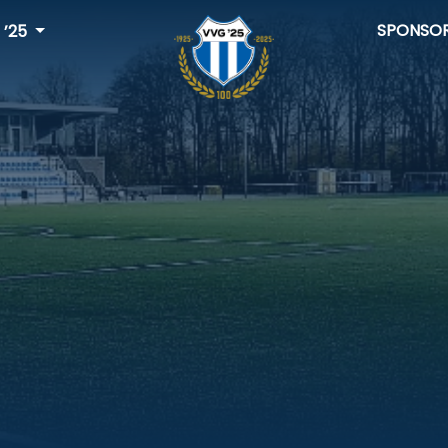
SPONSO
 ’25