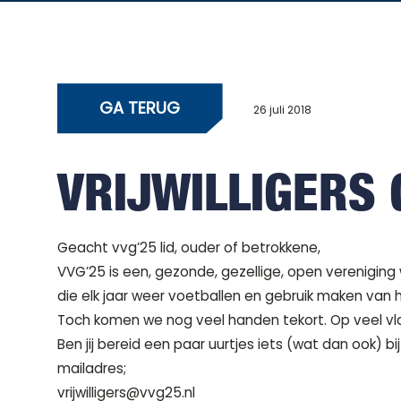
GA TERUG
26 juli 2018
VRIJWILLIGERS 
Geacht vvg’25 lid, ouder of betrokkene,
VVG’25 is een, gezonde, gezellige, open vereniging
die elk jaar weer voetballen en gebruik maken van 
Toch komen we nog veel handen tekort. Op veel vla
Ben jij bereid een paar uurtjes iets (wat dan ook)
mailadres;
vrijwilligers@vvg25.nl