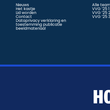
Nieuws
Alle tea
Het kastje
VVG ’25 1
Lid worden
VVG ’25 
Contact
VVG ’25 
Dataprivacy verklaring en
toestemming publicatie
beeldmateriaal
H