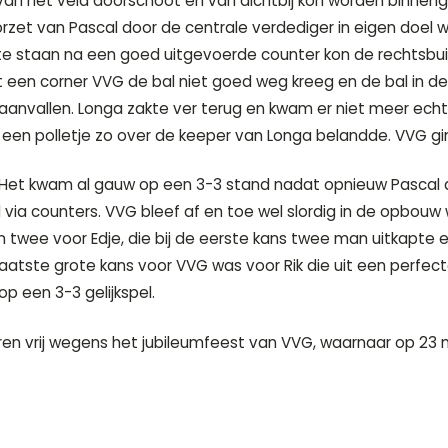
 van het veld doorschoot en van dichtbij kon worden binne
rzet van Pascal door de centrale verdediger in eigen doel
staan na een goed uitgevoerde counter kon de rechtsbuite
 uit een corner VVG de bal niet goed weg kreeg en de bal in
aanvallen. Longa zakte ver terug en kwam er niet meer echt
 een polletje zo over de keeper van Longa belandde. VVG g
Het kwam al gauw op een 3-3 stand nadat opnieuw Pascal de
via counters. VVG bleef af en toe wel slordig in de opbou
wee voor Edje, die bij de eerste kans twee man uitkapte e
aatste grote kans voor VVG was voor Rik die uit een perfecte 
p een 3-3 gelijkspel.
n vrij wegens het jubileumfeest van VVG, waarnaar op 23 m