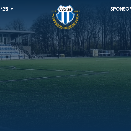
SPONSO
 ’25