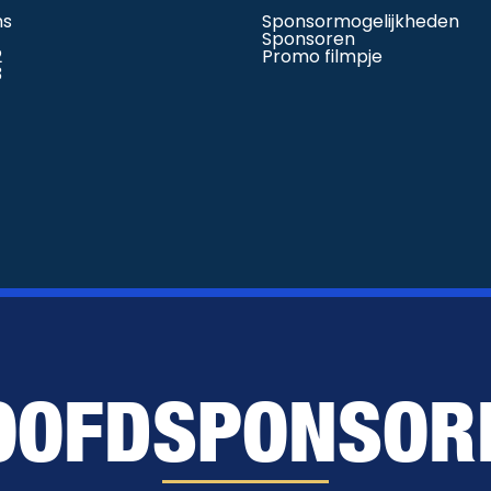
ms
Sponsormogelijkheden
Sponsoren
2
Promo filmpje
3
OOFDSPONSOR