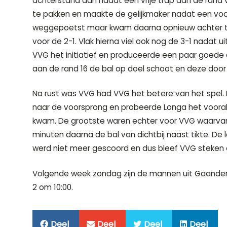
achterstand aan nadat een vrije trap aan de rand
te pakken en maakte de gelijkmaker nadat een voo
weggepoetst maar kwam daarna opnieuw achter te 
voor de 2-1. Vlak hierna viel ook nog de 3-1 nadat
VVG het initiatief en produceerde een paar goede 
aan de rand 16 de bal op doel schoot en deze door
Na rust was VVG had VVG het betere van het spel. 
naar de voorsprong en probeerde Longa het vooral 
kwam. De grootste waren echter voor VVG waarvan t
minuten daarna de bal van dichtbij naast tikte. De l
werd niet meer gescoord en dus bleef VVG steken o
Volgende week zondag zijn de mannen uit Gaandere
2 om 10:00.
Deel
Deel
Deel
Deel