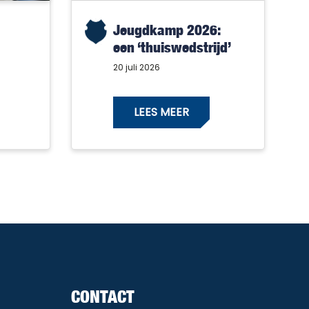
Jeugdkamp 2026:
een ‘thuiswedstrijd’
met alleen maar
20 juli 2026
winnaars!
LEES MEER
CONTACT