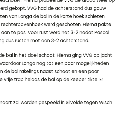
ngeschoten. Hierna probeerde VVG de draad weer op
 werd gekopt. VVG had de achterstand dus gauw
n van Longa de bal in de korte hoek schieten
 de rechterbovenhoek werd geschoten. Hierna pakte
 aan te pas. Voor rust werd het 3-2 nadat Pascal
ing dus rusten met een 3-2 achterstand.
 bal in het doel schoot. Hierna ging VVG op jacht
w waardoor Longa nog tot een paar mogelijkheden
n de bal rakelings naast schoot en een paar
vrije trap helaas de bal op de keeper tikte. Er
aart zal worden gespeeld in Silvolde tegen Wisch