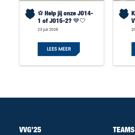
⚽️ Help jij onze JO14-
K
1 of JO15-2? 💙🤍
V
23 juli 2026
20
LEES MEER
VVG’25
TEAMS