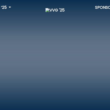
 ’25
SPONS