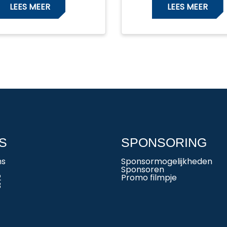
LEES MEER
LEES MEER
S
SPONSORING
ms
Sponsormogelijkheden
Sponsoren
2
Promo filmpje
3