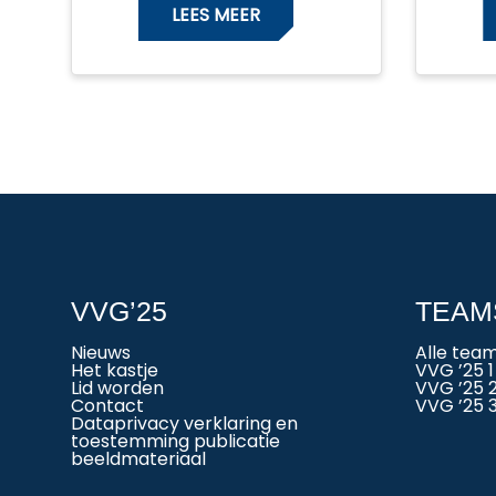
LEES MEER
VVG’25
TEAM
Nieuws
Alle tea
Het kastje
VVG ’25 1
Lid worden
VVG ’25 
Contact
VVG ’25 
Dataprivacy verklaring en
toestemming publicatie
beeldmateriaal