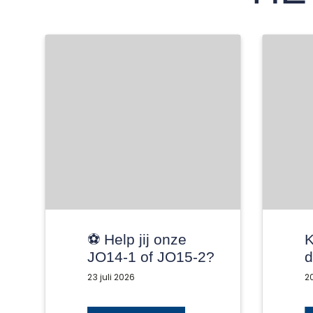
⚽️ Help jij onze
K
JO14-1 of JO15-2?
d
💙🤍
2
23 juli 2026
20