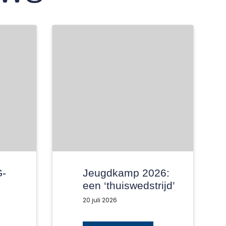
G-
Jeugdkamp 2026:
een ‘thuiswedstrijd’
met alleen maar
20 juli 2026
winnaars!