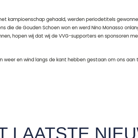
rd het kampioenschap gehaald, werden periodetitels gewon
gens die de Gouden Schoen won en werd Nino Monasso onla
nnen, hopen wij dat wij de VVG-supporters en sponsoren m
 in weer en wind langs de kant hebben gestaan om ons aan t
T LAATSTE NIE