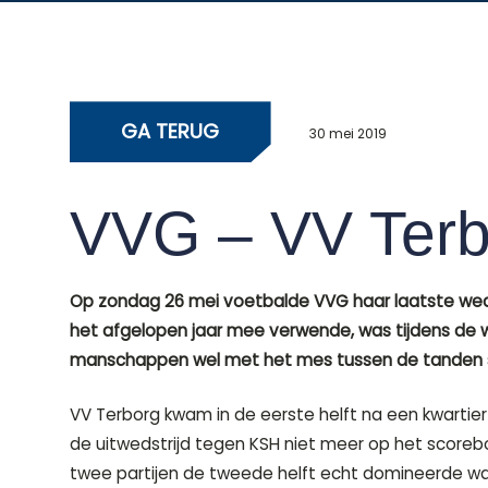
GA TERUG
30 mei 2019
VVG – VV Terb
Op zondag 26 mei voetbalde VVG haar laatste weds
het afgelopen jaar mee verwende, was tijdens de we
manschappen wel met het mes tussen de tanden sp
VV Terborg kwam in de eerste helft na een kwartier
de uitwedstrijd tegen KSH niet meer op het scorebo
twee partijen de tweede helft echt domineerde was 