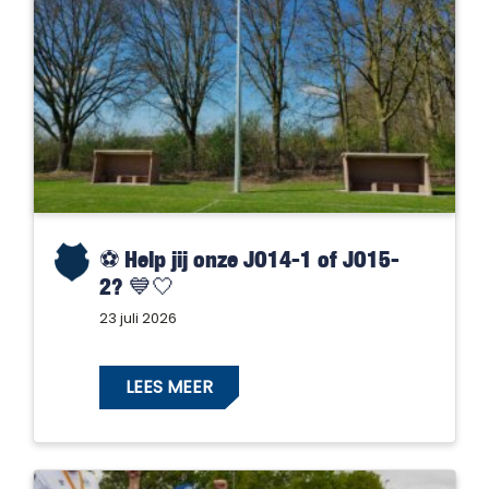
⚽️ Help jij onze JO14-1 of JO15-
2? 💙🤍
23 juli 2026
LEES MEER