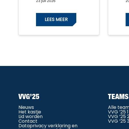
23 juli 2026
20
LEES MEER
VVG’25
TEAMS
Nieuws
Alle tea
Het kastje
VVG ’25 1
Lid worden
VVG ’25 
Contact
VVG ’25 
Dataprivacy verklaring en