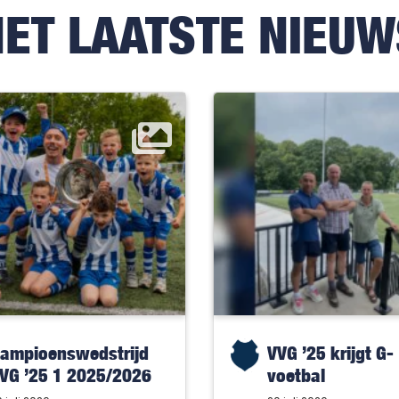
HET LAATSTE NIEUW
ampioenswedstrijd
VVG ’25 krijgt G-
VG ’25 1 2025/2026
voetbal