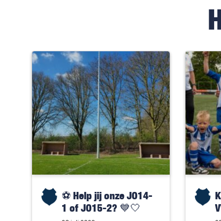
⚽️ Help jij onze JO14-
K
1 of JO15-2? 💙🤍
V