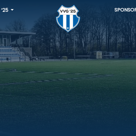
SPONSO
 ’25