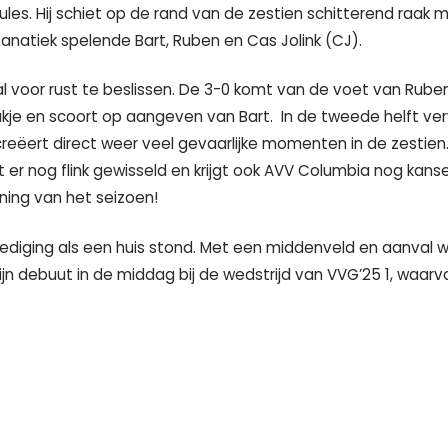
les. Hij schiet op de rand van de zestien schitterend raak m
natiek spelende Bart, Ruben en Cas Jolink (CJ).
d al voor rust te beslissen. De 3-0 komt van de voet van Rub
zakje en scoort op aangeven van Bart. In de tweede helft 
creëert direct weer veel gevaarlijke momenten in de zestien.
er nog flink gewisseld en krijgt ook AVV Columbia nog kansen
ning van het seizoen!
ediging als een huis stond. Met een middenveld en aanval 
ijn debuut in de middag bij de wedstrijd van VVG’25 1, waarv