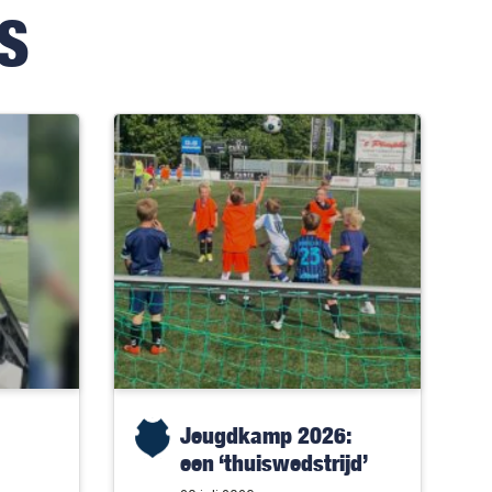
S
Jeugdkamp 2026:
een ‘thuiswedstrijd’
met alleen maar