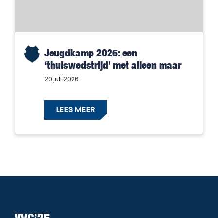
Jeugdkamp 2026: een
‘thuiswedstrijd’ met alleen maar
winnaars!
20 juli 2026
LEES MEER
VVG’25