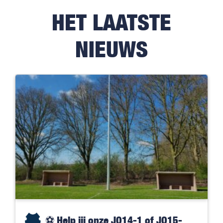
HET LAATSTE
NIEUWS
⚽️ Help jij onze JO14-1 of JO15-