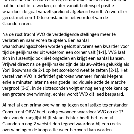
lat voor de voeten van een Velpse aanvaller beland. Die weet de
bal het doel in te werken, echter vanuit buitenspel positie
waardoor de goal vanzelfsprekend afgekeurd wordt. Zo wordt er
gerust met een 1-0 tussenstand in het voordeel van de
Gaandernaren.
Na de rust tracht VVO de verdedigende stellingen meer te
verlaten en naar voren te spelen. Een aantal
waarschuwingsschoten worden gelost alvorens een kwartier voor
tijd de gelijkmaker uit wederom een corner valt [1-1]. VVG laat
zich in tussentijd ook niet ongezien en krijgt een aantal kansen.
Vrijwel direct na de gelijkmaker zijn de blauw-witten gelukkig als
Yoni Bouwman de 2-1 op het scorebord weet te zetten [2-1]. Het
verzet van VVO is definitief gebroken wanneer Yannis Megens
enkele minuten later na een goede individuele actie de marche
vergroot [3-1]. In de slotseconden volgt er nog een grote kans op
een grotere overwinning, echter wordt VVO dit leed bespaard.
Al met al een prima overwinning tegen een lastige tegenstander.
e
Concurrent OBW heeft ook gewonnen waardoor VVG op de 2
plek van de ranglijst blijft staan. Echter heeft het team uit
Gaanderen nog 2 wedstrijden tegoed waardoor bij een reeks
overwinningen de koppositie weer heroverd kan worden.