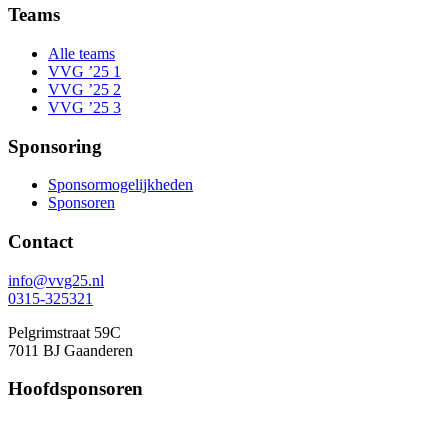
Teams
Alle teams
VVG ’25 1
VVG ’25 2
VVG ’25 3
Sponsoring
Sponsormogelijkheden
Sponsoren
Contact
info@vvg25.nl
0315-325321
Pelgrimstraat 59C
7011 BJ Gaanderen
Hoofdsponsoren