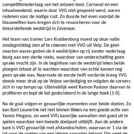
competitienederlaag van het seizoen leed. Carnaval en een
inhaalweekend, waarin door VVG niet gespeeld werd, waren
redenen voor de nodige rust. Zo duurde het even voordat de
blauwwitten kans kregen zich te revancheren voor de
teleurstellende wedstrijd in Zevenaar.
Het team van trainer Lars Krabbenborg moest op deze natte
zondagmiddag zien af te rekenen met VVO uit Velp. De geel-
zwarten waren gezien de 6 wedstrijden op rij zonder nederlaag
bezig aan een sterke reeks, waardoor van onderschatting geen
sprake mocht zijn. In de beginfase van de wedstrijd leken beide
ploegen ietwat af te wachten waardoor van echte kansen nog
geen sprake was. Naarmate de eerste helft vorderde kreeg VVG
steeds meer druk op de Velpse verdediging en volgden de corners
zich in rap tempo op. Uiteindelijk weet Ramon Pastoor daarvan te
profiteren en kopt de bal gedecideerd in de lange hoek [1-0].
Na de goal volgen er gevaarlijke momenten voor beide doelen. Zo
kan Bart Leuverink net niet binnen tikken na een goede actie van
Yannis Megens, en weet VVG kansrijke aanvallen niet goed uit te
spelen waardoor een tweede doelpunt uitblijft. Aan de andere
kant is VVO gevaarlijk met afstandsschoten, waarvan er 1 via de