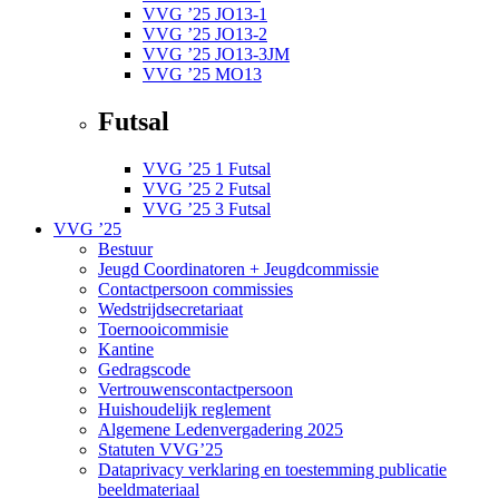
VVG ’25 JO13-1
VVG ’25 JO13-2
VVG ’25 JO13-3JM
VVG ’25 MO13
Futsal
VVG ’25 1 Futsal
VVG ’25 2 Futsal
VVG ’25 3 Futsal
VVG ’25
Bestuur
Jeugd Coordinatoren + Jeugdcommissie
Contactpersoon commissies
Wedstrijdsecretariaat
Toernooicommisie
Kantine
Gedragscode
Vertrouwenscontactpersoon
Huishoudelijk reglement
Algemene Ledenvergadering 2025
Statuten VVG’25
Dataprivacy verklaring en toestemming publicatie
beeldmateriaal