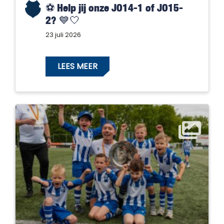
⚽️ Help jij onze JO14-1 of JO15-
2? 💙🤍
23 juli 2026
LEES MEER