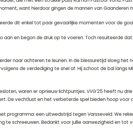
my Mulder, die met een strakke pass Ramon Pastoor vond. Pas
 moment, want hierdoor gingen de mannen van Gaanderen m
teerde dit enkel tot paar gevaarlijke momenten voor de goa
o aan en begon de druk op te voeren. Toch resulteerde dat l
rder naar achteren te leunen. In de blessuretijd sloeg het 
olgens de verdediging te snel af. Hij schoot de bal langs Mil
oten, waren er opnieuw lichtpuntjes. VVG’25 heeft nu drie we
reert. De vechtlust en het verbeterde spel bieden hoop voor
et programma: een uitwedstrijd tegen Varsseveld. We reke
 te schreeuwen. Bedankt voor jullie aanwezigheid en tot 