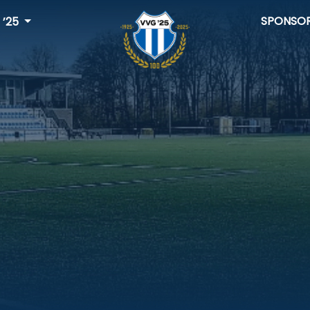
SPONSO
 ’25