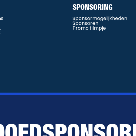
SPONSORING
ms
Sponsormogelijkheden
Sponsoren
2
Promo filmpje
3
OOFDSPONSOR