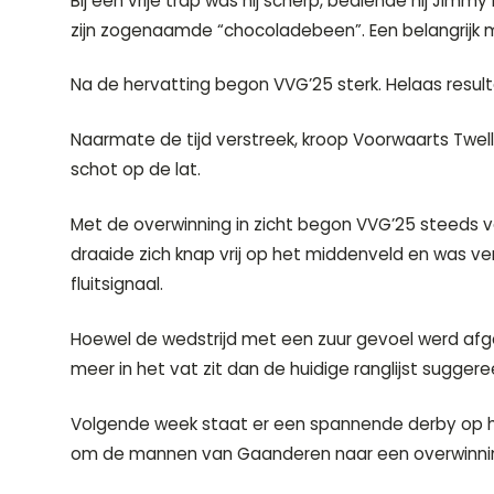
Bij een vrije trap was hij scherp, bediende hij Jim
zijn zogenaamde “chocoladebeen”. Een belangrijk
Na de hervatting begon VVG’25 sterk. Helaas resul
Naarmate de tijd verstreek, kroop Voorwaarts Twell
schot op de lat.
Met de overwinning in zicht begon VVG’25 steeds ve
draaide zich knap vrij op het middenveld en was verv
fluitsignaal.
Hoewel de wedstrijd met een zuur gevoel werd afgesl
meer in het vat zit dan de huidige ranglijst sugge
Volgende week staat er een spannende derby op h
om de mannen van Gaanderen naar een overwinning