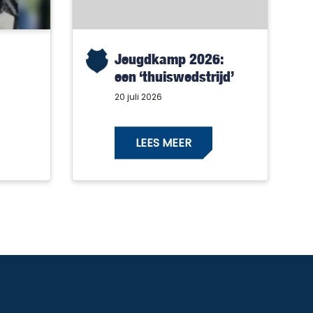
Jeugdkamp 2026:
een ‘thuiswedstrijd’
met alleen maar
20 juli 2026
winnaars!
LEES MEER