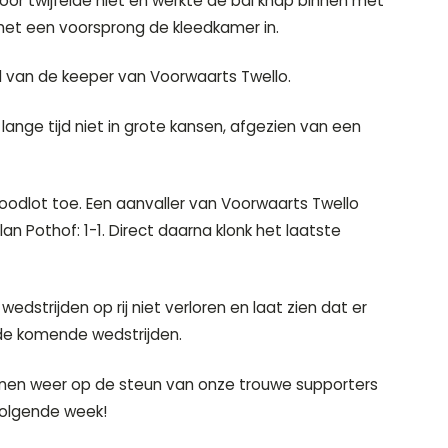
toor twijfelde niet en werkte de bal knap binnen met
et een voorsprong de kleedkamer in.
l van de keeper van Voorwaarts Twello.
ange tijd niet in grote kansen, afgezien van een
noodlot toe. Een aanvaller van Voorwaarts Twello
an Pothof: 1-1. Direct daarna klonk het laatste
dstrijden op rij niet verloren en laat zien dat er
 de komende wedstrijden.
nen weer op de steun van onze trouwe supporters
volgende week!