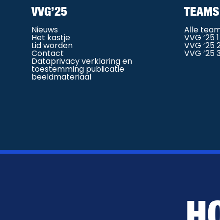
VVG’25
TEAMS
Nieuws
Alle tea
Het kastje
VVG ’25 1
Lid worden
VVG ’25 
Contact
VVG ’25 
Dataprivacy verklaring en
toestemming publicatie
beeldmateriaal
H