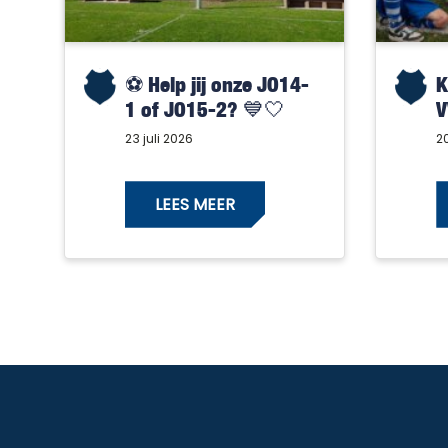
⚽️ Help jij onze JO14-
K
1 of JO15-2? 💙🤍
V
23 juli 2026
20
LEES MEER