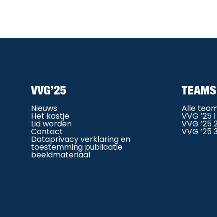
VVG’25
TEAMS
Nieuws
Alle tea
Het kastje
VVG ’25 1
Lid worden
VVG ’25 
Contact
VVG ’25 
Dataprivacy verklaring en
toestemming publicatie
beeldmateriaal