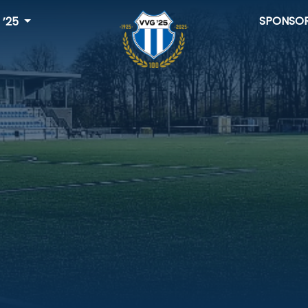
SPONSO
 ’25