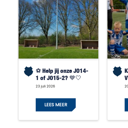
⚽️ Help jij onze JO14-
K
1 of JO15-2? 💙🤍
V
23 juli 2026
20
LEES MEER