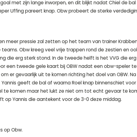
oal met zijn lange inworpen, en dit blijkt nadat Chiel de bal 
eper Uffing pareert knap. Obw probeert de sterke verdedigi
 en meer pressie zal zetten op het team van trainer Krabben
de teams. Obw kreeg veel vrije trappen rond de zestien en 
ing die erg sterk stond. In de tweede helft is het VVG die erg
r een tweede gele kaart bij OBW nadat een obw-speler te la
m er gevaarlijk uit te komen richting het doel van OBW. N
l. Yannis geeft de bal af waarna Roel knap binnenschiet voo
l te komen maar het lukt ze niet om tot echt gevaar te kom
ft op Yannis die aantekent voor de 3-0 deze middag.
os op Obw.