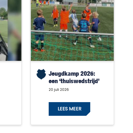
Jeugdkamp 2026:
een ‘thuiswedstrijd’
met alleen maar
20 juli 2026
winnaars!
LEES MEER