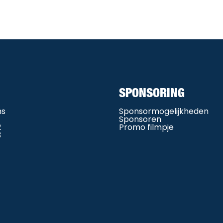
SPONSORING
ms
Sponsormogelijkheden
Sponsoren
2
Promo filmpje
3