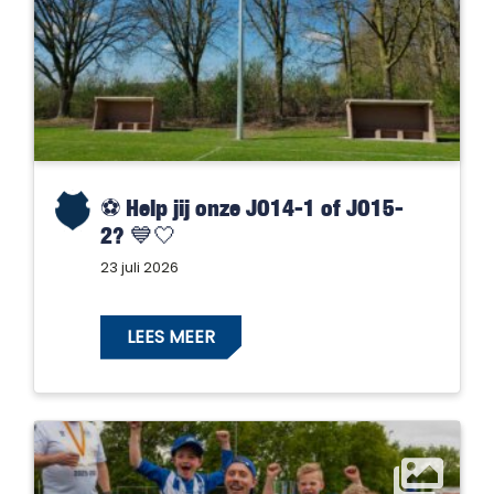
⚽️ Help jij onze JO14-1 of JO15-
2? 💙🤍
23 juli 2026
LEES MEER