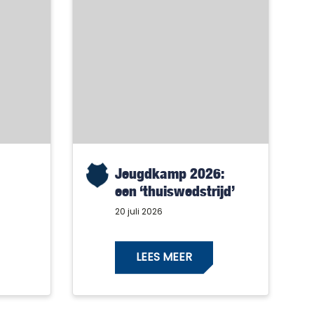
Jeugdkamp 2026:
een ‘thuiswedstrijd’
met alleen maar
20 juli 2026
winnaars!
LEES MEER