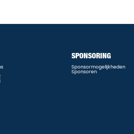
SPONSORING
ms
Sponsormogelijkheden
Sponsoren
2
3