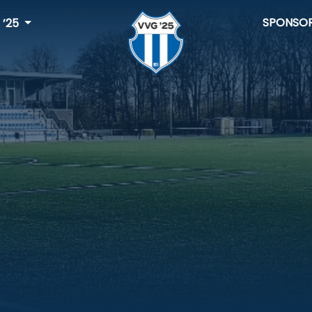
SPONSO
 ’25