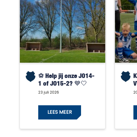
⚽️ Help jij onze JO14-
K
1 of JO15-2? 💙🤍
V
23 juli 2026
20
LEES MEER