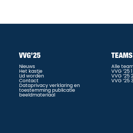
VVG’25
TEAMS
Nieuws
Alle tea
Het kastje
VVG ’25 1
Lid worden
VVG ’25 
Contact
VVG ’25 
Dataprivacy verklaring en
toestemming publicatie
beeldmateriaal