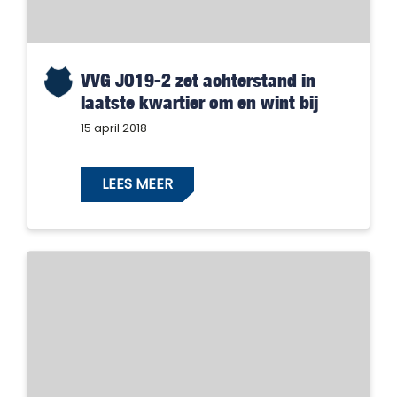
VVG JO19-2 zet achterstand in
laatste kwartier om en wint bij
SDOUC
15 april 2018
LEES MEER