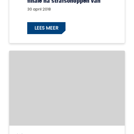
finale na strafschoppen van
Juventa
30 april 2018
LEES MEER